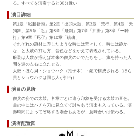
る。すべてを演奏すると30分近い
演目詳細
第1章「戦勝祈願」第2章「出頭太鼓」第3章「荒行」第4章「天
狗舞」第5章「忍」第6章「飛剣」第7章「押掛」第8章「一騎
打」第9章「死守」第10章「鎮魂」
それぞれの題材に即したような時には荒々しく、時には静か
な、と太鼓の打ち方、音色などをかえて表現されている。
服装は人数が揃えば本来の僧兵のいでたちをし、旗を持った人
間を連の左右に立たせる。
太鼓・ほら貝・ショウハク（拍子木）・鉦で構成される（ほら
貝とショウハクは同じ人が担当）
演目の見所
僧兵の姿での太鼓。各章ごとに違う印象を受ける太鼓の音色。
曲の中にはバチを刀に見立てて討ちあう演出も入っている。演
奏時間によって省略する場合もあるが、意味合いは伝わる。
演者配置図