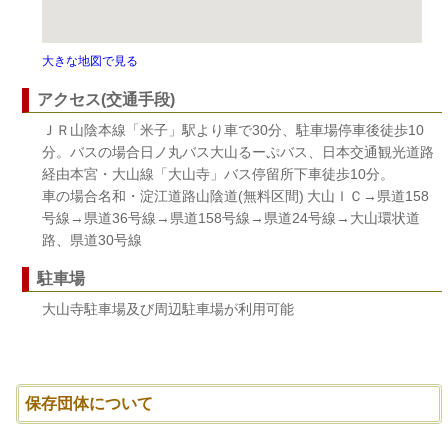
大きな地図で見る
アクセス(交通手段)
ＪＲ山陰本線「米子」駅より車で30分、駐車場停車後徒歩10
分。バスの場合日ノ丸バス大山るーぷバス、日本交通観光道路
経由本宮・大山線「大山寺」バス停留所下車徒歩10分。
車の場合名和・淀江道路山陰道(無料区間) 大山ＩＣ→県道158
号線→県道36号線→県道158号線→県道24号線→大山環状道
路、県道30号線
駐車場
大山寺駐車場及び周辺駐車場が利用可能
保存団体について