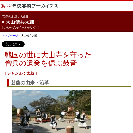
芸能の地域：大山町
■
大山僧兵太鼓
[ だいせんそうへいだいこ ]
トップページ
> 大山僧兵太鼓
戦国の世に大山寺を守った
僧兵の遺業を偲ぶ鼓音
[ ジャンル：太鼓 ]
芸能の由来・沿革