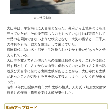
大山僧兵太鼓
大山寺は、平安時代に天台宗となった。幕府から土地を与えられ
守っていたが、その後寺院も兵力をもっていなければ寺院として
の勢力を固持できないような状況となり、大勢の僧侶と、三千人
の僧兵をもち、強大な道場として栄えていた。
戦国時代には山名・尼子・毛利勢もおびやかす勢いがあったと伝
えられている。
大山寺を支えてきた僧兵たちの偉業は数多くあり、これを後世に
残す形として、古くから大山寺に伝わっていた太鼓（古文書の記
述及び天台宗に伝わる出頭太鼓があることから、大山寺にも太鼓
があったことが判明）を昔を偲んで復元しよう、という声が高ま
った。
昭和51年に山梨県甲府市の和太鼓の権威、天野氏（無形文化財保
持者）の作曲・指導を受け太鼓が誕生した。
動画アップロード