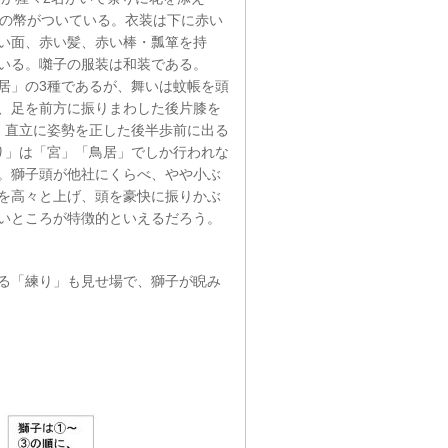
本の幣がついている。衣装は下に赤い
い面、赤い髪、赤い棒・瓢箪を持
いる。囃子の服装は和装である。
居」の3種であるが、舞いは蚊帳を頭
、足を前方に振りまわした後片膝を
、直立に姿勢を正した後半歩前に出る
り」は「宮」「鳥居」でしか行われな
。獅子頭が他社にくらべ、やや小ぶ
を高々と上げ、頭を豪快に振りかぶ
いところが特徴的といえるだろう。
る「練り」も見せ場で、獅子が睨み