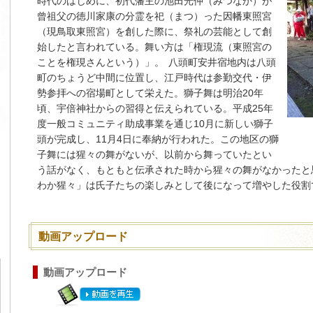
時代のはじめに、初代藩主の池田光仲（みつなか）が
曾祖父の徳川家康の分霊を祀（まつ）った因幡東照宮
（現鳥取東照宮）を創した際に、祭礼の芸能として創
始したと言われている。舞い方は「権現流（東照宮の
ことを権現さんという）」。 八頭町安井宿地内は八頭
町のちょうど中間に位置し、江戸時代は参勤交代・伊
勢参拝への宿場町として栄えた。獅子舞は明治20年
頃、宇倍神社からの習得と伝えられている。平成25年
度一般コミュニティ助成事業を通じ10月に新しい獅子
頭が完成し、11月4日に奉納が行われた。この地区の獅
子舞には猩々の舞がないが、以前から舞っていたとい
う話がなく、もともと伝承された時から猩々の舞がなかったと
わか猩々」は氏子たちの楽しみとして後になって増やした役割
動画アップロード
動画アップロード