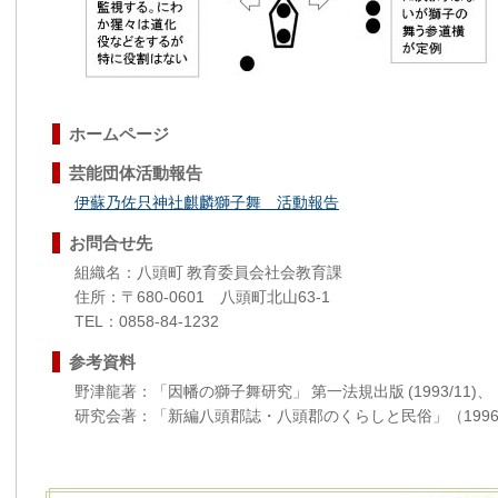
ホームページ
芸能団体活動報告
伊蘇乃佐只神社麒麟獅子舞 活動報告
お問合せ先
組織名：八頭町 教育委員会社会教育課
住所：〒680-0601 八頭町北山63-1
TEL：0858-84-1232
参考資料
野津龍著：「因幡の獅子舞研究」 第一法規出版 (1993/11)
研究会著：「新編八頭郡誌・八頭郡のくらしと民俗」（1996