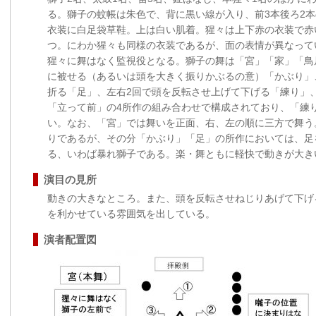
る。獅子の蚊帳は朱色で、背に黒い線が入り、前3本後ろ2
衣装に白足袋草鞋。上は白い肌着。猩々は上下赤の衣装で赤
つ。にわか猩々も同様の衣装であるが、面の表情が異なって
猩々に舞はなく監視役となる。獅子の舞は「宮」「家」「鳥
に被せる（あるいは頭を大きく振りかぶるの意）「かぶり」
折る「足」、左右2回で頭を反転させ上げて下げる「練り」
「立って前」の4所作の組み合わせで構成されており、「練
い。なお、「宮」では舞いを正面、右、左の順に三方で舞う
りであるが、その分「かぶり」「足」の所作においては、足
る、いわば暴れ獅子である。楽・舞ともに軽快で動きが大き
演目の見所
動きの大きなところ。また、頭を反転させねじりあげて下げ
を利かせている雰囲気を出している。
演者配置図