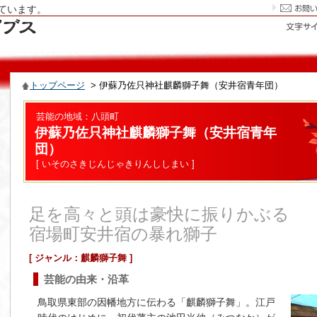
ています。
トップページ
> 伊蘇乃佐只神社麒麟獅子舞（安井宿青年団）
芸能の地域：八頭町
伊蘇乃佐只神社麒麟獅子舞（安井宿青年
団）
[ いそのさきじんじゃきりんししまい ]
足を高々と頭は豪快に振りかぶる
宿場町安井宿の暴れ獅子
[ ジャンル：麒麟獅子舞 ]
芸能の由来・沿革
鳥取県東部の因幡地方に伝わる「麒麟獅子舞」。江戸