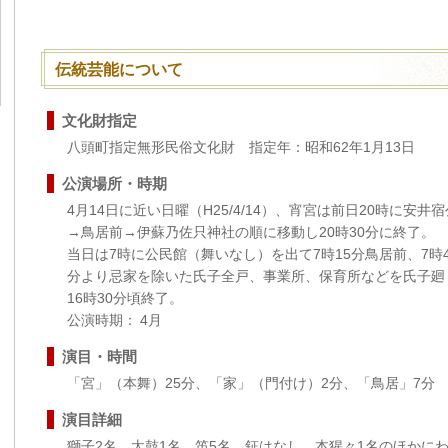
伝統芸能について
文化財指定
八頭町指定無形民俗文化財 指定年：昭和62年1月13日
公演場所・時期
4月14日に近い日曜（H25/4/14）、宵宮は前日20時に安
→鳥居前→伊蘇乃佐只神社の順に移動し20時30分に終了。
当日は7時に公民館（舞いなし）を出て7時15分鳥居前、7時
分より忌家を除いた氏子全戸、事業所、保育所などを氏子廻
16時30分頃終了。
公演時期： 4月
演目・時間
「宮」（本舞）25分、「家」（門付け）2分、「鳥居」7分
演目詳細
獅子2名、太鼓1名、笛5名、鉦はなし、本猩々1名のほかに