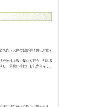
井宿公民館（安井宿麒麟獅子舞伝承館）
45分神社本殿で舞いを行う。8時15
りし、最後に神社にお礼参りをし、
わか猩々2名がいて祭りに花を添え