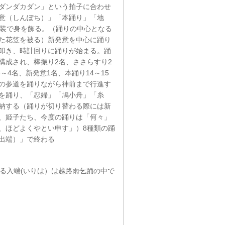
ダンダカダン」という拍子に合わせ
意（しんぽち）」「本踊り」「地
衣装で身を飾る。（踊りの中心となる
た花笠を被る）新発意を中心に踊り
叩き、時計回りに踊りが始まる。踊
構成され、棒振り2名、ささらすり2
～4名、新発意1名、本踊り14～15
の参道を踊りながら神前まで行進す
を踊り、「忍婦」「鳩小舟」「糸
納する（踊りが切り替わる際には新
、姫子たち、今度の踊りは「何々」
、ほどよくやとい申す」）8種類の踊
出端）」で終わる
る入端(いりは）は越路雨乞踊の中で