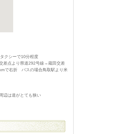
 タクシーで10分程度
差点より県道292号線→蔵田交差
2kmで右折 バスの場合鳥取駅より米
周辺は道がとても狭い