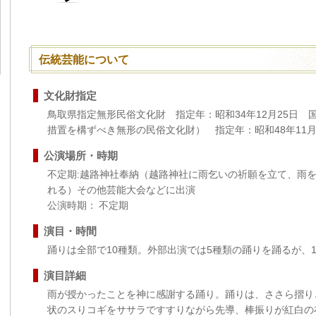
伝統芸能について
文化財指定
鳥取県指定無形民俗文化財 指定年：昭和34年12月25日
措置を構ずべき無形の民俗文化財） 指定年：昭和48年11月
公演場所・時期
不定期:越路神社奉納（越路神社に雨乞いの祈願を立て、雨
れる）その他芸能大会などに出演
公演時期： 不定期
演目・時間
踊りは全部で10種類。外部出演では5種類の踊りを踊るが、1
演目詳細
雨が授かったことを神に感謝する踊り。踊りは、ささら摺り
状のスりコギをササラですすりながら先導、棒振りが紅白の