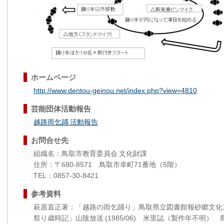
ホームページ
http://www.dentou-geinou.net/index.php?view=4810
芸能団体活動報告
越路雨乞踊 活動報告
お問合せ先
組織名：鳥取市教育委員会 文化財課
住所：〒680-8571 鳥取市幸町71番地（5階）
TEL：0857-30-8421
参考資料
萩原直正著：「越路の雨乞踊り」鳥取県立図書館報砂郷文化1
祭り歳時記」山陰放送 (1985/06) 米里誌（製作年不明）