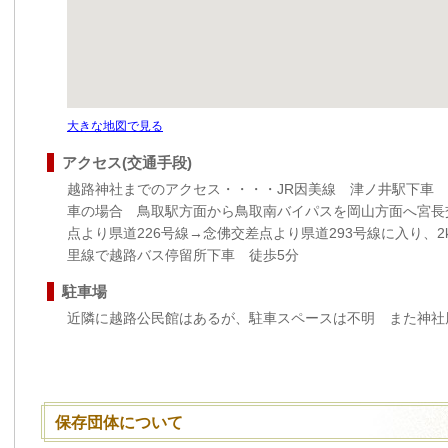
大きな地図で見る
アクセス(交通手段)
越路神社までのアクセス・・・・JR因美線 津ノ井駅下車
車の場合 鳥取駅方面から鳥取南バイパスを岡山方面へ宮長交
点より県道226号線→念佛交差点より県道293号線に入り、
里線で越路バス停留所下車 徒歩5分
駐車場
近隣に越路公民館はあるが、駐車スペースは不明 また神社
保存団体について