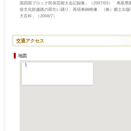
国四国ブロック民俗芸能大会記録集」（2007/03） 鳥取
俗文化財越路の雨乞い踊り」再現奉納映像 （株）郷土出版
大百科」（2008/7）
交通アクセス
地図