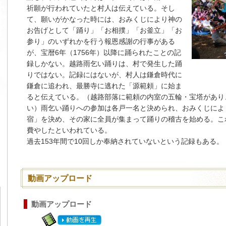
祈願が行われていたと村人は伝えている。そし
て、願いがかなった時には、おみくじにより神の
お告げとして「踊り」「お相撲」「お釜立」「お
参り」のいずれかを行う報恩感謝の行事がある
が、宝暦6年（1756年）以降に踊られたことの記
録しかない。越路雨乞い踊りは、村で発生した踊
りではない。記録にはないが、村人は鎌倉時代に
鎌倉に追われ、最勝寺に逃れた「源範頼」に始ま
ると伝えている。（越路部落に範頼の内室の五輪・宝塔があり
い）雨乞い踊りへの参加は各戸一名と決められ、おみくじによ
宿」を決め、その家に全員が集まって踊りの稽古を始める。こ
費やしたといわれている。
過去153年間で10回しか奉納されていないという記録もある。
動画アップロード
動画アップロード