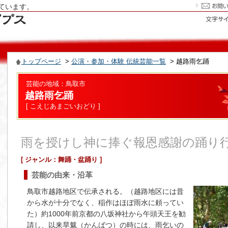
ています。
トップページ
>
公演・参加・体験 伝統芸能一覧
> 越路雨乞踊
芸能の地域：鳥取市
越路雨乞踊
[ こえじあまごいおどり ]
雨を授けし神に捧ぐ報恩感謝の踊り
[ ジャンル：舞踊・盆踊り ]
芸能の由来・沿革
鳥取市越路地区で伝承される。（越路地区には昔
から水が十分でなく、稲作はほぼ雨水に頼ってい
た）約1000年前京都の八坂神社から午頭天王を勧
請し、以来旱魃（かんばつ）の時には、雨乞いの