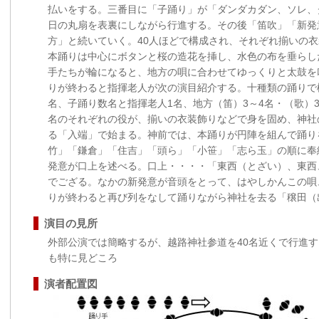
払いをする。三番目に「子踊り」が「ダンダカダン、ソレ、
日の丸扇を表裏にしながら行進する。その後「笛吹」「新発
方」と続いていく。40人ほどで構成され、それぞれ揃いの
本踊りは中心にボタンと桜の造花を挿し、水色の布を垂らし
手たちが輪になると、地方の唄に合わせてゆっくりと太鼓を
りが終わると指揮老人が次の演目紹介する。十種類の踊りで
名、子踊り数名と指揮老人1名、地方（笛）3～4名・（歌）3
名のそれぞれの役が、揃いの衣装飾りなどで身を固め、神社
る「入端」で始まる。神前では、本踊りが円陣を組んで踊り
竹」「鎌倉」「住吉」「頭ら」「小笹」「志ら玉」の順に奉
発意が口上を述べる。口上・・・・「東西（とざい）、東西
でござる。なかの新発意が音頭をとって、はやしかんこの唄
りが終わると再び列をなして踊りながら神社を去る「穣田（
演目の見所
外部公演では簡略するが、越路神社参道を40名近くで行進す
も特に見どころ
演者配置図