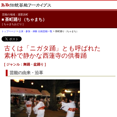
芸能の地域：湯梨浜町
■
茶町踊り（ちゃまち）
[ ちゃまちおどり ]
トップページ
>
公演・参加・体験 伝統芸能一覧
> 茶町踊り（ちゃまち）
古くは「ニガタ踊」とも呼ばれた
素朴で静かな西蓮寺の供養踊
[ ジャンル：舞踊・盆踊り ]
芸能の由来・沿革