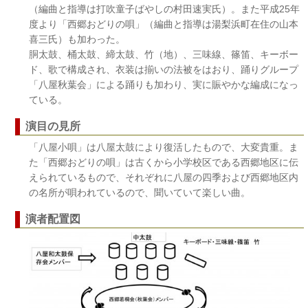
（編曲と指導は打吹童子ばやしの村田速実氏）。また平成25年
度より「西郷おどりの唄」（編曲と指導は湯梨浜町在住の山本
喜三氏）も加わった。
胴太鼓、桶太鼓、締太鼓、竹（地）、三味線、篠笛、キーボー
ド、歌で構成され、衣装は揃いの法被をはおり、踊りグループ
「八屋秋葉会」による踊りも加わり、実に賑やかな編成になっ
ている。
演目の見所
「八屋小唄」は八屋太鼓により復活したもので、大変貴重。ま
た「西郷おどりの唄」は古くから小学校区である西郷地区に伝
えられているもので、それぞれに八屋の四季および西郷地区内
の名所が唄われているので、聞いていて楽しい曲。
演者配置図