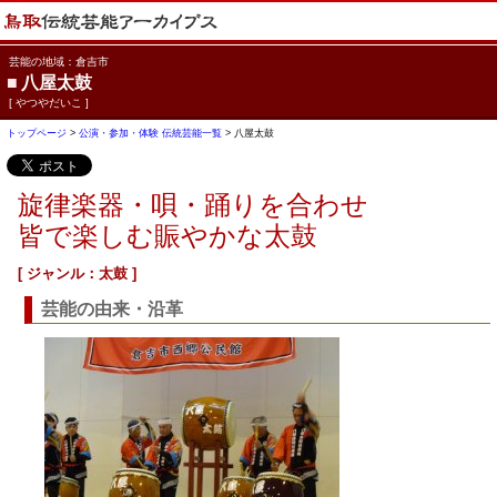
芸能の地域：倉吉市
■
八屋太鼓
[ やつやだいこ ]
トップページ
>
公演・参加・体験 伝統芸能一覧
> 八屋太鼓
旋律楽器・唄・踊りを合わせ
皆で楽しむ賑やかな太鼓
[ ジャンル：太鼓 ]
芸能の由来・沿革