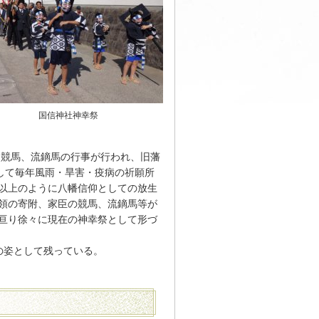
国信神社神幸祭
に競馬、流鏑馬の行事が行われ、旧藩
して毎年風雨・旱害・疫病の祈願所
以上のように八幡信仰としての放生
領の寄附、家臣の競馬、流鏑馬等が
亘り徐々に現在の神幸祭として形づ
の姿として残っている。