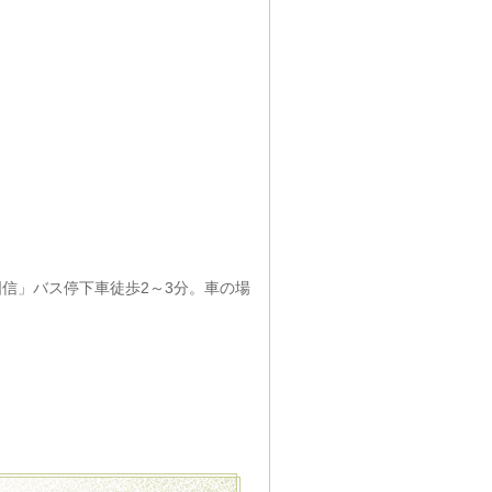
国信」バス停下車徒歩2～3分。車の場
）