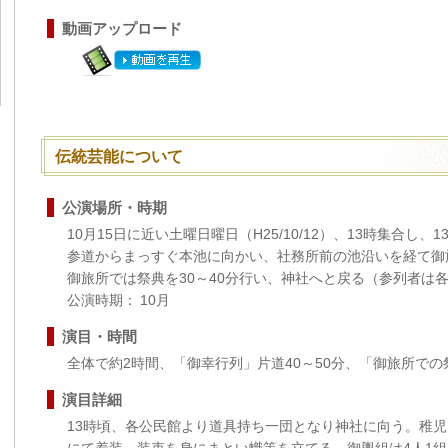
動画アップロード
伝統芸能について
公演場所・時期
10月15日に近い土曜日曜日（H25/10/12）、13時集合し
参道からまっすぐ本池に向かい、社務所前の池沿いを経て御
御旅所では祭典を30～40分行い、神社へと戻る（参列者は
公演時期： 10月
演目・時間
全体で約2時間、「御幸行列」片道40～50分、「御旅所での祭
演目詳細
13時頃、各公民館より道具持ち一団となり神社に向う。稚児