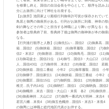
にて着装、装束を身にまとい幟等を立てる。御輿組は4人1組
を移乗し終え、国信の自治会長を中心として、順序を読み上げ
分にお旅所に向けて神社を出発する。
【お旅所】池田家より殿様行列御幸許可状が保存されていて
鳥居と御輿の御座所がある。行列がお旅所に到着、神幸の祭
剣の舞などその年ごと担当する神職により舞いが異なる）を
参加者は祭典終了前、祭典終了後は御輿の御神体が本の御座
なる。
【行列進行順序と人数】(1)御先払い…国信2 (2)御鼻高…国信
箱…国信2 (5)御挟箱…国信2 (6)御草履取…国信2 (7)
信2・末吉2 (9)御唐頭…国信2 (10)御鳥毛…国信2 (11
(13)御花徒士…国信21位 (14)御弓…国信3・大山口2 (15
人…国信43位 (17)御持筒…末吉2 (18)御駕…国信2 若
(20)御挟箱…国信ニ番組 小年2 (21)御草履取…国信 小
(23)御獅子…国信家伝1 (24)御挟箱…国信三番組 小年2
(26)御鷹匠…国信15位 (27)御餌指…国信1 (28)御旗鉾…国
稚児…氏子内14位 (31)御靹打…国信1 (32)御靹負…国信
(34)御幟持…末吉・国信・大山口・末長 各2 (35)御供
(36)御眞榊持…大山口2 (37)御輿一番武内大明神…末吉
若宮八幡…末長4 (38)御五色幟持…国信5・末吉3・末長4
の御輿には神職と総代地区代表がお伴する。