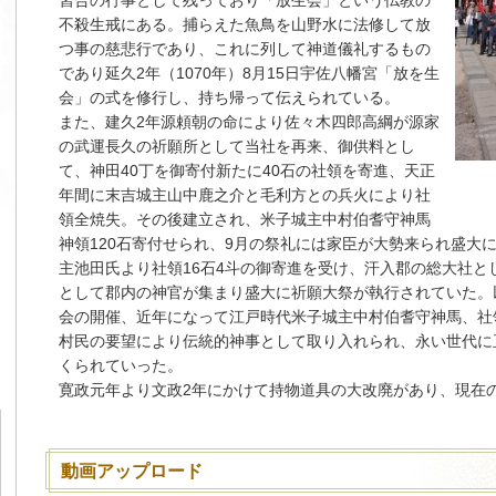
習合の行事として残っており「放生会」という仏教の
不殺生戒にある。捕らえた魚鳥を山野水に法修して放
つ事の慈悲行であり、これに列して神道儀礼するもの
であり延久2年（1070年）8月15日宇佐八幡宮「放を生
会」の式を修行し、持ち帰って伝えられている。
また、建久2年源頼朝の命により佐々木四郎高綱が源家
の武運長久の祈願所として当社を再来、御供料とし
て、神田40丁を御寄付新たに40石の社領を寄進、天正
年間に末吉城主山中鹿之介と毛利方との兵火により社
領全焼失。その後建立され、米子城主中村伯耆守神馬
神領120石寄付せられ、9月の祭礼には家臣が大勢来られ盛大
主池田氏より社領16石4斗の御寄進を受け、汗入郡の総大社と
として郡内の神官が集まり盛大に祈願大祭が執行されていた。
会の開催、近年になって江戸時代米子城主中村伯耆守神馬、社
村民の要望により伝統的神事として取り入れられ、永い世代に
くられていった。
寛政元年より文政2年にかけて持物道具の大改廃があり、現在
動画アップロード