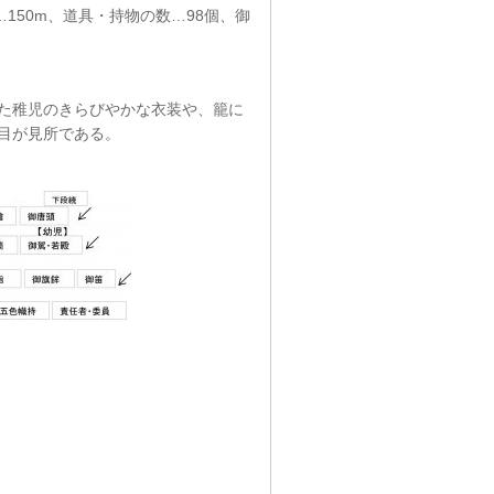
150m、道具・持物の数…98個、御
た稚児のきらびやかな衣装や、籠に
目が見所である。