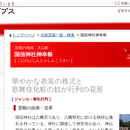
ています。
トップページ
>
伝統芸能一覧・検索
> 国信神社神幸祭
芸能の地域：大山町
国信神社神幸祭
[ くにのぶじんじゃしんこうさい ]
華やかな衣装の稚児と
歌舞伎化粧の奴が行列の花形
[ ジャンル：祭礼行列 ]
芸能の由来・沿革
国信神社は八幡宮であり、八幡祭祀に於ける独特な儀
礼を持っている。神社に隣接して神宮寺があり、神仏