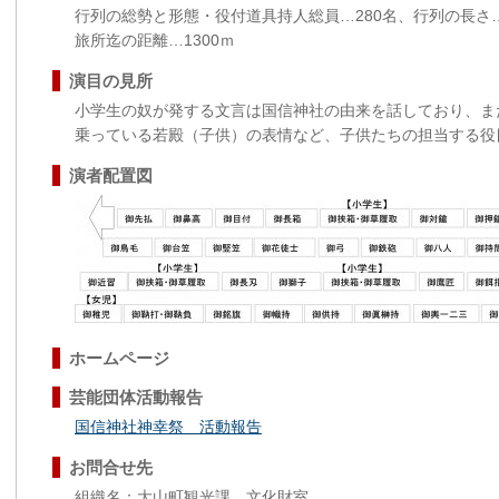
行列の総勢と形態・役付道具持人総員…280名、行列の長さ…
旅所迄の距離…1300ｍ
演目の見所
小学生の奴が発する文言は国信神社の由来を話しており、ま
乗っている若殿（子供）の表情など、子供たちの担当する役
演者配置図
ホームページ
芸能団体活動報告
国信神社神幸祭 活動報告
お問合せ先
組織名：大山町観光課 文化財室