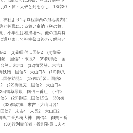
で、3組次々にお祓いを受け御神体
奴・笛・太鼓と列をなし、13時30
、神社より1キロ程南西の飛地境内に
典と神職による舞い奉納（榊の舞、
見、小学生は相撲場へ。他の道具持
に還りまして神幸祭は終わり解散と
2 (3)御目付…国信2 (4)御長
御対鎗…国信2・末長2 (8)御押鎗…国
)御台笠…末吉1 (12)御竪笠…末吉1
)御鉄砲…国信5・大山口8 (16)御八
殿…国信幼児1 (19)御近習…国信2
年2 (22)御長刄…国信2・大山口4
 (25)御草履取…国信三番組 小年2
信6 (29)御笛…国信15位 (30)御
2 (33)御銘旗…末吉・大山口各1
持…国信7・末吉4・末長2・大山口2
4 御輿二番八橋大神…国信4 御輿三番
 (39)行列責任者・役割委員…夫々