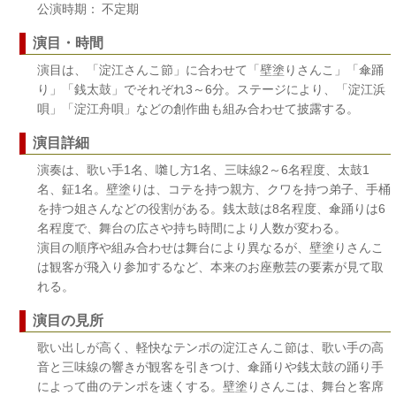
公演時期： 不定期
演目・時間
演目は、「淀江さんこ節」に合わせて「壁塗りさんこ」「傘踊
り」「銭太鼓」でそれぞれ3～6分。ステージにより、「淀江浜
唄」「淀江舟唄」などの創作曲も組み合わせて披露する。
演目詳細
演奏は、歌い手1名、囃し方1名、三味線2～6名程度、太鼓1
名、鉦1名。壁塗りは、コテを持つ親方、クワを持つ弟子、手桶
を持つ姐さんなどの役割がある。銭太鼓は8名程度、傘踊りは6
名程度で、舞台の広さや持ち時間により人数が変わる。
演目の順序や組み合わせは舞台により異なるが、壁塗りさんこ
は観客が飛入り参加するなど、本来のお座敷芸の要素が見て取
れる。
演目の見所
歌い出しが高く、軽快なテンポの淀江さんこ節は、歌い手の高
音と三味線の響きが観客を引きつけ、傘踊りや銭太鼓の踊り手
によって曲のテンポを速くする。壁塗りさんこは、舞台と客席