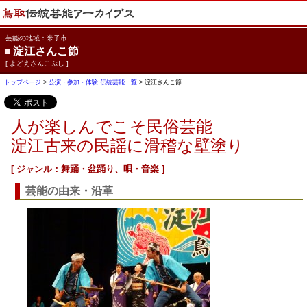
芸能の地域：米子市
■
淀江さんこ節
[ よどえさんこぶし ]
トップページ
>
公演・参加・体験 伝統芸能一覧
> 淀江さんこ節
人が楽しんでこそ民俗芸能
淀江古来の民謡に滑稽な壁塗り
[ ジャンル：舞踊・盆踊り、唄・音楽 ]
芸能の由来・沿革