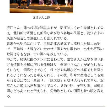
淀江さんこ節
淀江さんこ節の起源は諸説あるが、淀江は古くから港町として栄
え、北前船で寄港した船乗り衆が歌う各地の民謡と、淀江古来の
民謡が融合して誕生したと言われている。
幕末から明治にかけて、港町淀江の酒席で大流行した郷土民謡
で、三味線・太鼓などに合わせて賑やかに歌われ、七七七五調の
歌詞は今もなお、古い調べを残している。
やがて、軽快な曲のテンポに合わせて、左官さんが土壁を塗りあ
げる情景を滑稽に演じる仕種踊り「壁塗りさんこ」が踊られるよ
うになり、酒席だけでなく、棟上げや結婚などの祝宴でも披露さ
れるようになったと考えられる。その後、和傘の産地としても知
られる淀江では「傘踊り」「銭太鼓」も取り入れられてきた。淀
江さんこ節はお座敷唄だけでなく、盆踊り唄、子守り唄、田植え
唄などもあったと伝えられ、労働歌としての側面も持つ唄と言え
る。