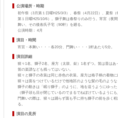
公演場所・時期
初午祭（3月第１日曜H25/3/3）、春祭（4月22日）、夏祭（6
第１日曜H25/10/6）。獅子舞は春祭りのみ行う。宵宮（
舞い、その後各氏子宅（90軒）を廻る。
公演時期： 4月
演目・時間
宵宮・本舞い・・・各20分、門舞い・・・1軒あたり5分。
演目詳細
猩々1名、獅子2名、座方（太鼓、鉦）1名ずつ。笛は昔はあ
笛の楽譜なども残ってはいない。
猩々と獅子の衣装は同じ赤色の衣装。座方は格子柄の着物に
猩々は面をつけているだけで他地区のような髪の毛のような
獅子の動きは「眠り獅子」のように、地を這うようにゆった
（獅子頭も目が閉じているのでまるでねぼけているようにも
門舞いの際は、猩々は踊らず面も手に持ち獅子の前を歩く程
る。
演目の見所