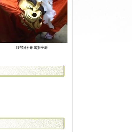
服部神社麒麟獅子舞