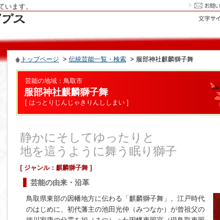
ています。
トップページ
>
伝統芸能一覧・検索
> 服部神社麒麟獅子舞
芸能の地域：鳥取市
服部神社麒麟獅子舞
[ はっとりじんじゃきりんししまい ]
静かにそしてゆったりと
地を這うように舞う眠り獅子
[ ジャンル：麒麟獅子舞 ]
芸能の由来・沿革
鳥取県東部の因幡地方に伝わる「麒麟獅子舞」。江戸時代
のはじめに、初代藩主の池田光仲（みつなか）が曾祖父の