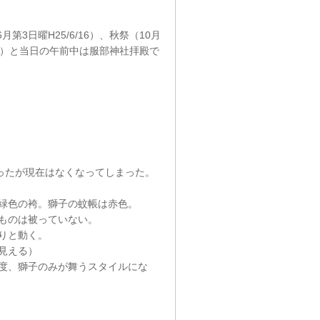
月第3日曜H25/6/16）、秋祭（10月
夜間）と当日の午前中は服部神社拝殿で
ったが現在はなくなってしまった。
緑色の袴。獅子の蚊帳は赤色。
ものは被っていない。
りと動く。
見える）
度、獅子のみが舞うスタイルにな