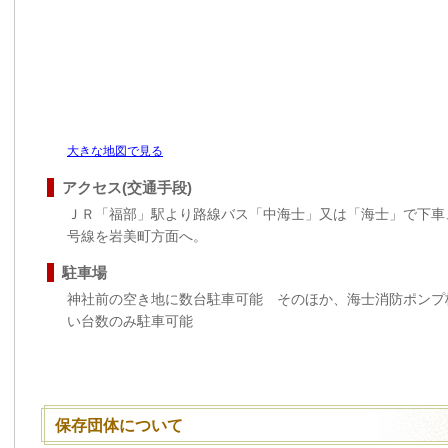
大きな地図で見る
アクセス(交通手段)
ＪＲ「福部」駅より路線バス「中海士」又は「海士」で下車
号線を岩美町方面へ。
駐車場
神社前の空き地に数台駐車可能 そのほか、海士消防ポンプ
い台数のみ駐車可能
保存団体について