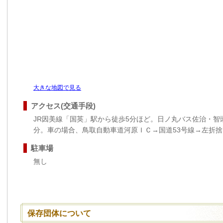
大きな地図で見る
アクセス(交通手段)
JR因美線「国英」駅から徒歩5分ほど。日ノ丸バス佐治・智
分。車の場合、鳥取自動車道河原ＩＣ→国道53号線→左折
駐車場
無し
保存団体について