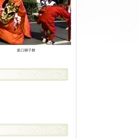
釜口獅子舞