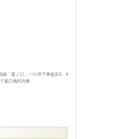
頭線「釜ノ口」バス停下車徒歩3、4
捨て釜口地区内奥