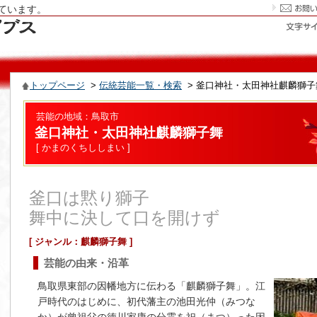
ています。
トップページ
>
伝統芸能一覧・検索
> 釜口神社・太田神社麒麟獅子
芸能の地域：鳥取市
釜口神社・太田神社麒麟獅子舞
[ かまのくちししまい ]
釜口は黙り獅子
舞中に決して口を開けず
[ ジャンル：麒麟獅子舞 ]
芸能の由来・沿革
鳥取県東部の因幡地方に伝わる「麒麟獅子舞」。江
戸時代のはじめに、初代藩主の池田光仲（みつな