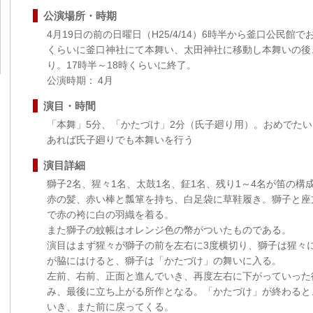
公演場所・時期
4月19日の前の日曜日（H25/4/14）6時半から釜口公民館
くらいに釜口神社にて本舞い、太田神社に移動し本舞いの後
り。17時半～18時くらいに終了。
公演時期： 4月
演目・時間
「本舞」5分、「かたづけ」2分（氏子廻り用）。おめでた
あれば氏子廻りでも本舞いを行う
演目詳細
獅子2名、猩々1名、太鼓1名、鉦1名、残り1～4名が笛の
赤の髪、赤い棒と瓢箪を持ち、白足袋に草鞋履き。獅子と座
で赤の袴に白の羽織を着る。
また獅子の蚊帳はオレンジ色の幣がついたものである。
演目はまず猩々が獅子の前を左右に3度横切り、獅子は猩々
が脇にはけると、獅子は「かたづけ」の舞いに入る。
左前、右前、正面と進んでいき、再度左右に下がっていった
み、最後に立ち上がる所作となる。「かたづけ」が終わると
いき、また前に戻ってくる。