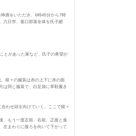
でお神酒をいただき、6時45分から7時
、六日市、釜口部落全体を氏子廻
いことがあった家など、氏子の希望が
構成。猩々の服装は赤の上下に赤の面、
方は同じ服装で、白足袋に草鞋履き
に合わせ頭を向けていく。ここで猩々
後、もう一度左前、右前、正面と進
、左まわりに後ろを向いて下がって