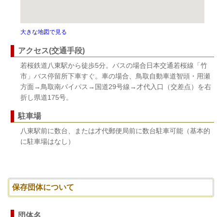
大きな地図で見る
アクセス(交通手段)
若桜鉄道八東駅から徒歩5分。バスの場合日本交通若桜線「竹
市」バス停留所下車すぐ。車の場合、鳥取自動車道智頭・用瀬
方面→鳥取南バイパス→国道29号線→才代入口（交差点）を右
折し県道175号。
駐車場
八東駅前に数台、または才代郵便局前に数台駐車可能（基本的
に駐車場はなし）
保存団体について
団体名