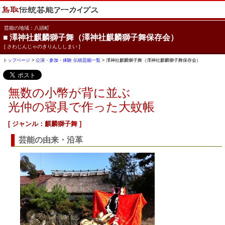
芸能の地域：八頭町
■
澤神社麒麟獅子舞（澤神社麒麟獅子舞保存会）
[ さわじんじゃのきりんししまい ]
トップページ
>
公演・参加・体験 伝統芸能一覧
> 澤神社麒麟獅子舞（澤神社麒麟獅子舞保存会）
無数の小幣が背に並ぶ
光仲の寝具で作った大蚊帳
[ ジャンル：麒麟獅子舞 ]
芸能の由来・沿革