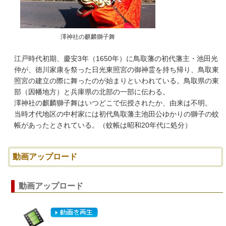
澤神社の麒麟獅子舞
江戸時代初期、慶安3年（1650年）に鳥取藩の初代藩主・池田光
仲が、徳川家康を祭った日光東照宮の御神霊を持ち帰り、鳥取東
照宮の建立の際に舞ったのが始まりといわれている。鳥取県の東
部（因幡地方）と兵庫県の北部の一部に伝わる。
澤神社の麒麟獅子舞はいつどこで伝授されたか、由来は不明。
当時才代地区の中村家には初代鳥取藩主池田公ゆかりの獅子の蚊
帳があったとされている。（蚊帳は昭和20年代に処分）
動画アップロード
動画アップロード