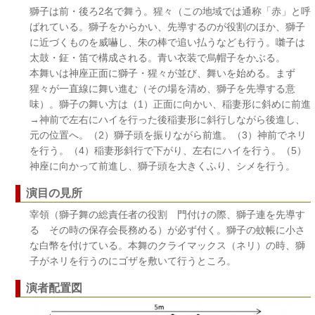
獅子は前・後ろ2名で舞う。猩々（この地域では通称「赤」と呼
ばれている。獅子をからかい、先導するのが役割のほか、獅子
に近づくものを威嚇し、朱の棒で追い払うなども行う。囃子は
太鼓・鉦・笛で構成される。青い衣装で烏帽子をかぶる。
本舞いは神座正面に獅子・猩々が並び、舞いを始める。まず
猩々が一直線に舞い進む（その場を清め、獅子を先導する意
味）。獅子の舞い方は（1）正面に向かい、稲妻形に斜めに前進
→神前で左右にハイを行った後稲妻形に斜行しながら後進し、
元の位置へ。（2）獅子頭を振りながら前進。（3）神前でネリ
を行う。（4）稲妻形斜行で下がり、左右にハイを行う。（5）
神座に向かって前進し、獅子頭を大きくふり、シメを行う。
演目の見所
宰領（獅子舞の総責任者の役割 門付けの際、獅子連を先導す
る その時の保存会長務める）が必ず付く。獅子の蚊帳に小さ
な白幣を付けている。本舞のクライマックス（ネリ）の時、獅
子がネリを行うのにゴザを敷いて行うところ。
演者配置図