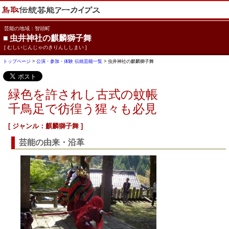
芸能の地域：智頭町
■
虫井神社の麒麟獅子舞
[ むしいじんじゃのきりんししまい ]
トップページ
>
公演・参加・体験 伝統芸能一覧
> 虫井神社の麒麟獅子舞
緑色を許されし古式の蚊帳
千鳥足で彷徨う猩々も必見
[ ジャンル：麒麟獅子舞 ]
芸能の由来・沿革