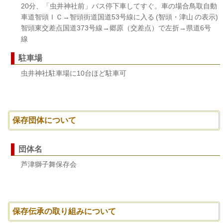
20分、「虫井神社前」バス停下車してすぐ。車の場合鳥取自動
車道智頭ＩＣ→智頭街道国道53号線に入る (智頭・津山 の表示)
智頭東交差点国道373号線→郷原（交差点）で左折→県道6号
線
駐車場
虫井神社駐車場に10台ほど駐車可
保存団体について
団体名
芦津獅子舞保存会
保存伝承の取り組みについて