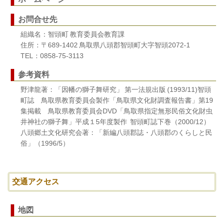
お問合せ先
組織名：智頭町 教育委員会教育課
住所：〒689-1402 鳥取県八頭郡智頭町大字智頭2072-1
TEL：0858-75-3113
参考資料
野津龍著：「因幡の獅子舞研究」 第一法規出版 (1993/11)智頭
町誌 鳥取県教育委員会製作「鳥取県文化財調査報告書」第19
集掲載 鳥取県教育委員会DVD「鳥取県指定無形民俗文化財虫
井神社の獅子舞」平成１5年度製作 智頭町誌下巻（2000/12）
八頭郷土文化研究会著：「新編八頭郡誌・八頭郡のくらしと民
俗」（1996/5）
交通アクセス
地図