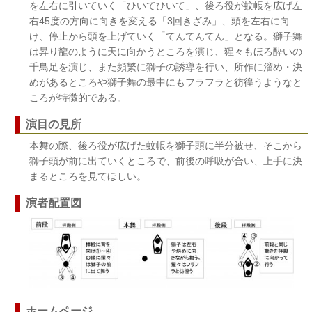
を左右に引いていく「ひいてひいて」、後ろ役が蚊帳を広げ左
右45度の方向に向きを変える「3回きざみ」、頭を左右に向
け、停止から頭を上げていく「てんてんてん」となる。獅子舞
は昇り龍のように天に向かうところを演じ、猩々もほろ酔いの
千鳥足を演じ、また頻繁に獅子の誘導を行い、所作に溜め・決
めがあるところや獅子舞の最中にもフラフラと彷徨うようなと
ころが特徴的である。
演目の見所
本舞の際、後ろ役が広げた蚊帳を獅子頭に半分被せ、そこから
獅子頭が前に出ていくところで、前後の呼吸が合い、上手に決
まるところを見てほしい。
演者配置図
ホームページ