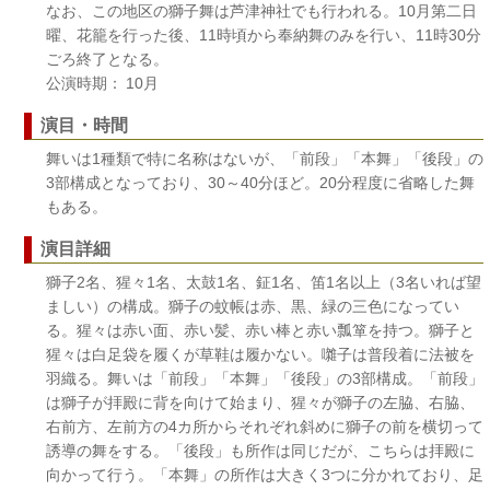
なお、この地区の獅子舞は芦津神社でも行われる。10月第二日
曜、花籠を行った後、11時頃から奉納舞のみを行い、11時30分
ごろ終了となる。
公演時期： 10月
演目・時間
舞いは1種類で特に名称はないが、「前段」「本舞」「後段」の
3部構成となっており、30～40分ほど。20分程度に省略した舞
もある。
演目詳細
獅子2名、猩々1名、太鼓1名、鉦1名、笛1名以上（3名いれば望
ましい）の構成。獅子の蚊帳は赤、黒、緑の三色になってい
る。猩々は赤い面、赤い髪、赤い棒と赤い瓢箪を持つ。獅子と
猩々は白足袋を履くが草鞋は履かない。囃子は普段着に法被を
羽織る。舞いは「前段」「本舞」「後段」の3部構成。「前段」
は獅子が拝殿に背を向けて始まり、猩々が獅子の左脇、右脇、
右前方、左前方の4カ所からそれぞれ斜めに獅子の前を横切って
誘導の舞をする。「後段」も所作は同じだが、こちらは拝殿に
向かって行う。「本舞」の所作は大きく3つに分かれており、足