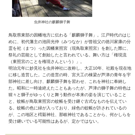
虫井神社の麒麟獅子舞
鳥取県東部の因幡地方に伝わる「麒麟獅子舞」。江戸時代のはじ
めに、初代藩主の池田光仲（みつなか）が曾祖父の徳川家康の分
霊を祀（まつ）った因幡東照宮（現鳥取東照宮）を創した際に、
祭礼の芸能として創始したと言われている。舞い方は「権現流
（東照宮のことを権現さんという）」。
明治元年に妙見社を虫井神社に改称し、大正10年、社殿を現在地
に移し造営した。この造営の時、宮大工の棟梁が芦津の青年を宇
部神社に差し向け、麒麟獅子舞を習わせ、これを神社に奉納し
た。昭和に一時途絶えたこともあったが、芦津の獅子舞の特色は
猩々と獅子がゆっくりと舞う動作が本来の姿を演じていること
と、蚊帳が鳥取東照宮の蚊帳を受け継ぐ古式なものを伝えてい
る。蚊帳の色に緑が入っており、緑色の蚊帳が許されているの
が、この地区と樗谿神社、那岐神社であることから、何かしらを
受け継いでいる可能性はあるが、定かではない。