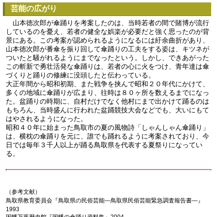
芸能の広がり
山本徳次郎が傘踊りを考案したのは、当時若者の間で賭博が流行
しているのを憂え、若者の健全な娯楽が必要だと強く思ったのが背
景にある。この考案が認められるようになるには紆余曲折があり、
山本徳次郎が番傘を振り回して傘踊りの工夫をする姿は、キツネが
ついたと騒がれるようにまでなったという。しかし、できあがった
この斬新で勇壮活発な傘踊りは、若者の心に火をつけ、青年達は傘
づくりと踊りの修練に没頭したと伝わっている。
大正年間から昭和初期、また戦争を挟んで昭和２０年代にかけて、
多くの地域に傘踊りが広まり、往時は８０ヶ所を数えるまでになっ
た。盆踊りの時期に、自村だけでなく他村にまで出かけて踊るのは
もちろん、当時盛んに行われた盆踊競技大会などでも、大いにもて
はやされるようになった。
昭和４０年に始まった鳥取市の夏の風物詩「しゃんしゃん傘踊り」
は、横枕の傘踊りを元に、誰でも踊れるように考案されており、今
日では毎年３千人以上が踊る鳥取県を代表する夏祭りになってい
る。
（参考文献）
鳥取県教育委員会『鳥取県の民俗芸能―鳥取県民俗芸能緊急調査報告書―』
1993