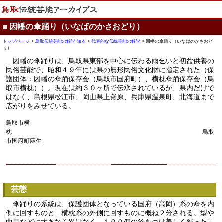
■
因幡の傘踊り（いなばのかさおどり）
トップページ
>
鳥取伝統芸能の解説 知る
>
代表的な伝統芸能の解説
> 因幡の傘踊り（いなばのかさおど
り）
因幡の傘踊りは、鳥取県東部を中心に伝わる雨乞いと初盆供養の
民俗芸能で、昭和４９年には県の無形民俗文化財に指定された（保
護団体：因幡の傘踊保存会（鳥取市国府町）、横枕傘踊保存会（鳥
取市横枕））。現在は約３０ヶ所で伝承されているが、県内だけで
はなく、島根県松江市、岡山県上齋原、兵庫県温泉町、北海道まで
広がりをみせている。
鳥取市横
枕 鳥取
市国府町麻生
芸態
傘踊りの系統は、保護団体となっている国府（高岡）系の傘を内
側に回すものと、横枕系の外側に回すものに概ね２分される。型や
曲目などに大きな差異はなく、１００個の鈴をつけ美しく彩った長