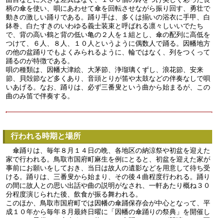
柄の傘を使い、唄にあわせて傘を回転させながら振り回す、勇壮で
動きの激しい踊りである。踊り手は、多くは揃いの浴衣に手甲、白
鉢巻、白たすきのいわゆる義士装束と呼ばれる凛々しいいでたち
で、背の高い鶴と背の低い亀の２人を１組とし、傘の配列に高低を
つけて、６人、８人、１０人というように偶数人で踊る。因幡地方
の他の盆踊りでもよくみられるように、輪ではなく、列をつくって
踊るのが特徴である。
唄の種類は、因幡大津絵、大茅節、浄瑠璃くずし、浪花節、安来
節、貝殻節など多くあり、音頭とりが笛や太鼓などの伴奏なしで唄
いあげる。なお、踊りは、必ず三番叟という曲から始まるが、この
曲のみ笛で伴奏する。
行われる時期と場所
傘踊りは、毎年８月１４日の晩、各地区の納涼祭や初盆を迎えた
家で行われる。鳥取市国府町麻生を例にとると、初盆を迎えた家が
事前にお願いをしておき、当日は故人の遺影などを用意して待ち受
ける。踊りは、三番叟から始まり、その後４曲程度行われる。踊り
の間に故人との思い出話や曲の説明がなされ、一軒あたり概ね３０
分程度演じられた後、飲食が振る舞われる。
このほか、鳥取市国府町では因幡の傘踊保存会が中心となって、平
成１０年から毎年８月最終日曜に「因幡の傘踊りの祭典」を開催し