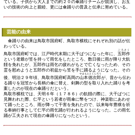
ている。子供から大人までの約２０の傘踊りチームが競演し、お互
いの技術の向上と親睦、更には傘踊りの普及と伝承に努めている。
芸能の由来
傘踊りの由来は鳥取市国府町、鳥取市横枕にそれぞれ別の話が伝
わっている。
ごろさく
鳥取市国府町では、江戸時代末期に大干ばつになった年に、
五郎作
という老爺が笠を持って雨乞をしたところ、数日後に雨が降り大飢
饉を免れたが、五郎作は雨乞の疲れがもとで亡くなったため、その
霊を慰めようと五郎作の初盆から笠を手に踊るようになった。その
やまもととくじろう
後、明治２９年頃、鳥取市国府町高岡の
山本徳次郎
が、昔から伝わ
る踊りを冠笠から長柄の傘に替え、剣舞の型を取り入れた踊りを考
案したのが現在の傘踊りだという。
鳥取市横枕では、天明６年（１７８６）の飢饉の際に、大干ばつに
見舞われた際、仁平という若者が雨傘に幣をつけ、神楽歌にあわせ
て踊ったところ、雨が降って干害を免れたので、以来毎年豊穣を祈
る奉納行事として仁平の雨乞踊が行われるようになった。この雨乞
踊が工夫されて現在の傘踊りになったという。