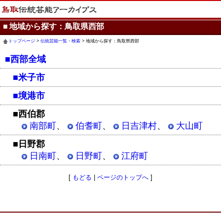
■
地域から探す：鳥取県西部
トップページ
>
伝統芸能一覧・検索
> 地域から探す：鳥取県西部
■西部全域
■米子市
■境港市
■西伯郡
南部町
、
伯耆町
、
日吉津村
、
大山町
■日野郡
日南町
、
日野町
、
江府町
[
もどる
|
ページのトップへ
]